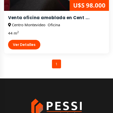
U$S 98.000
Venta oficina amoblada en Cent ...
Centro Montevideo
Oficina
2
44 m
Ver Detalles
1