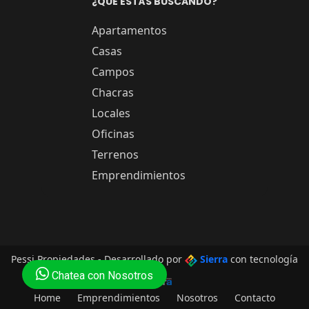
¿QUÉ ESTÁS BUSCANDO?
Apartamentos
Casas
Campos
Chacras
Locales
Oficinas
Terrenos
Emprendimientos
Pessi Propiedades - Desarrollado por
Sierra
con tecnología
Chatea con Nosotros
de
Home
Emprendimientos
Nosotros
Contacto