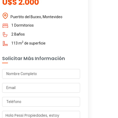
U$S 2.000
Puertito del Buceo, Montevideo
1 Dormitorios
2 Baños
2
113 m
de superficie
Solicitar Más Información