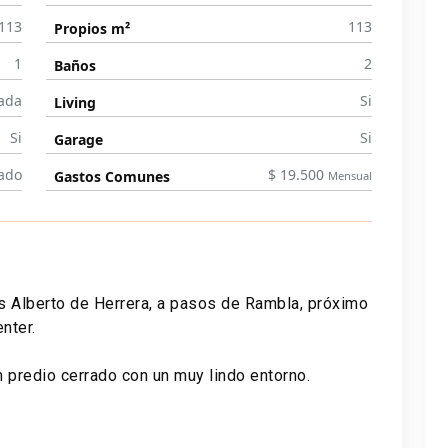
113
113
Propios m²
1
2
Baños
ada
Si
Living
Si
Si
Garage
nado
$ 19.500
Gastos Comunes
Mensual
is Alberto de Herrera, a pasos de Rambla, próximo
nter.
 predio cerrado con un muy lindo entorno.