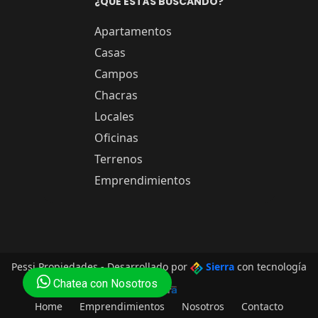
¿QUÉ ESTÁS BUSCANDO?
Apartamentos
Casas
Campos
Chacras
Locales
Oficinas
Terrenos
Emprendimientos
Pessi Propiedades - Desarrollado por
Sierra
con tecnología
Chatea con Nosotros
de
Home
Emprendimientos
Nosotros
Contacto